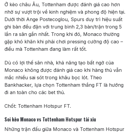
Ở kèo châu Âu, Tottenham được đánh giá cao hơn
nhờ sự vượt trội về kinh nghiệm và phong độ hiện tại.
Dưới thời Ange Postecoglou, Spurs duy trì hiệu suất
ghi bàn đều đặn với trung bình 2,3 bàn/trận trong 5
lần ra sân gần nhất. Trong khi đó, Monaco thường
gặp khó khăn khi phải chơi pressing cường độ cao –
điều mà Tottenham đang làm rất tốt.
Dù có lợi thế sân nhà, khả năng tạo bất ngờ của
Monaco không được đánh giá cao khi hàng thủ vẫn
mắc nhiều sai sót trong khâu bọc lót. Theo
Bankhacker, lựa chọn Tottenham thắng FT là hướng
đi an toàn cho các bet thủ.
Chốt: Tottenham Hotspur FT.
Soi kèo Monaco vs Tottenham Hotspur tài xỉu
Những trận đấu giữa Monaco và Tottenham Hotspur