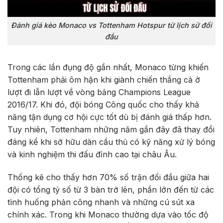
Đánh giá kèo Monaco vs Tottenham Hotspur từ lịch sử đối
đầu
Trong các lần đụng độ gần nhất, Monaco từng khiến
Tottenham phải ôm hận khi giành chiến thắng cả ở
lượt đi lẫn lượt về vòng bảng Champions League
2016/17. Khi đó, đội bóng Công quốc cho thấy khả
năng tận dụng cơ hội cực tốt dù bị đánh giá thấp hơn.
Tuy nhiên, Tottenham những năm gần đây đã thay đổi
đáng kể khi sở hữu dàn cầu thủ có kỹ năng xử lý bóng
và kinh nghiệm thi đấu đỉnh cao tại châu Âu.
Thống kê cho thấy hơn 70% số trận đối đầu giữa hai
đội có tổng tỷ số từ 3 bàn trở lên, phần lớn đến từ các
tình huống phản công nhanh và những cú sút xa
chính xác. Trong khi Monaco thường dựa vào tốc độ