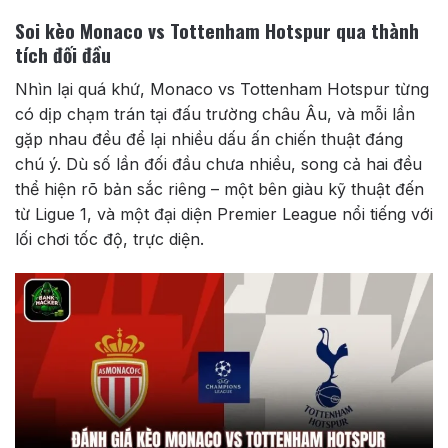
Soi kèo Monaco vs Tottenham Hotspur qua thành
tích đối đầu
Nhìn lại quá khứ, Monaco vs Tottenham Hotspur từng
có dịp chạm trán tại đấu trường châu Âu, và mỗi lần
gặp nhau đều để lại nhiều dấu ấn chiến thuật đáng
chú ý. Dù số lần đối đầu chưa nhiều, song cả hai đều
thể hiện rõ bản sắc riêng – một bên giàu kỹ thuật đến
từ Ligue 1, và một đại diện Premier League nổi tiếng với
lối chơi tốc độ, trực diện.