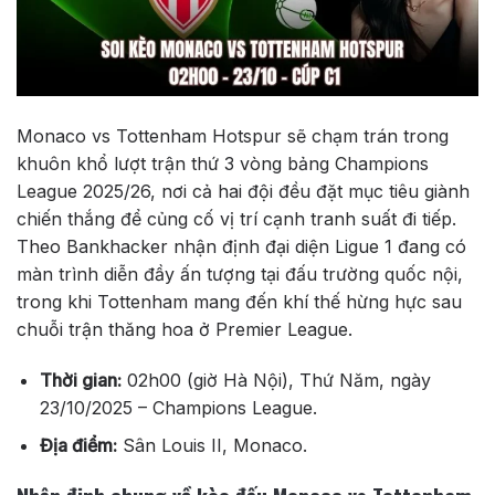
Monaco vs Tottenham Hotspur sẽ chạm trán trong
khuôn khổ lượt trận thứ 3 vòng bảng Champions
League 2025/26, nơi cả hai đội đều đặt mục tiêu giành
chiến thắng để củng cố vị trí cạnh tranh suất đi tiếp.
Theo Bankhacker nhận định đại diện Ligue 1 đang có
màn trình diễn đầy ấn tượng tại đấu trường quốc nội,
trong khi Tottenham mang đến khí thế hừng hực sau
chuỗi trận thăng hoa ở Premier League.
Thời gian:
02h00 (giờ Hà Nội), Thứ Năm, ngày
23/10/2025 – Champions League.
Địa điểm:
Sân Louis II, Monaco.