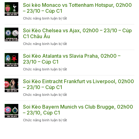
Soi kèo Monaco vs Tottenham Hotspur, 02h00
– 23/10 – Cúp C1
ở
Chức năng bình luận bị tắt
Soi
kèo
Soi Kèo Chelsea vs Ajax, 02h00 – 23/10 – Cúp
Monaco
C1 Châu Âu
vs
ở
Chức năng bình luận bị tắt
Tottenham
Soi
Hotspur,
Kèo
Soi Kèo Atalanta vs Slavia Praha, 02h00 –
02h00
Chelsea
–
23/10 – Cúp C1
vs
23/10
ở
Chức năng bình luận bị tắt
Ajax,
–
Soi
02h00
Cúp
Kèo
Soi Kèo Eintracht Frankfurt vs Liverpool, 02h00
–
C1
Atalanta
23/10
– 23/10 – Cúp C1
vs
–
ở
Chức năng bình luận bị tắt
Slavia
Cúp
Soi
Praha,
C1
Kèo
Soi Kèo Bayern Munich vs Club Brugge, 02h00
02h00
Châu
Eintracht
–
– 23/10, Cúp C1
Âu
Frankfurt
23/10
ở
Chức năng bình luận bị tắt
vs
–
Soi
Liverpool,
Cúp
Kèo
02h00
C1
Bayern
–