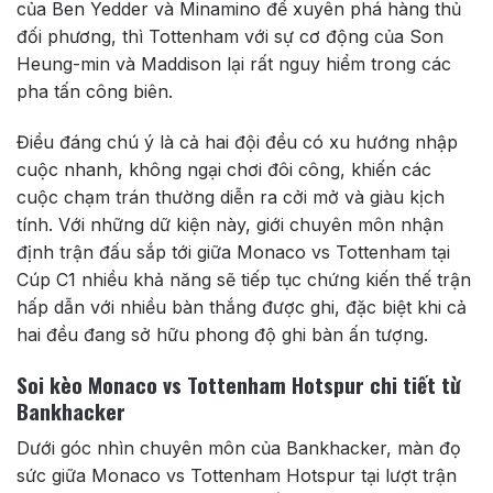
của Ben Yedder và Minamino để xuyên phá hàng thủ
đối phương, thì Tottenham với sự cơ động của Son
Heung-min và Maddison lại rất nguy hiểm trong các
pha tấn công biên.
Điều đáng chú ý là cả hai đội đều có xu hướng nhập
cuộc nhanh, không ngại chơi đôi công, khiến các
cuộc chạm trán thường diễn ra cởi mở và giàu kịch
tính. Với những dữ kiện này, giới chuyên môn nhận
định trận đấu sắp tới giữa Monaco vs Tottenham tại
Cúp C1 nhiều khả năng sẽ tiếp tục chứng kiến thế trận
hấp dẫn với nhiều bàn thắng được ghi, đặc biệt khi cả
hai đều đang sở hữu phong độ ghi bàn ấn tượng.
Soi kèo Monaco vs Tottenham Hotspur chi tiết từ
Bankhacker
Dưới góc nhìn chuyên môn của Bankhacker, màn đọ
sức giữa Monaco vs Tottenham Hotspur tại lượt trận