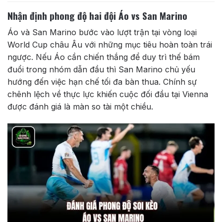
Nhận định phong độ hai đội Áo vs San Marino
Áo và San Marino bước vào lượt trận tại vòng loại
World Cup châu Âu với những mục tiêu hoàn toàn trái
ngược. Nếu Áo cần chiến thắng để duy trì thế bám
đuổi trong nhóm dẫn đầu thì San Marino chủ yếu
hướng đến việc hạn chế tối đa bàn thua. Chính sự
chênh lệch về thực lực khiến cuộc đối đầu tại Vienna
được đánh giá là màn so tài một chiều.