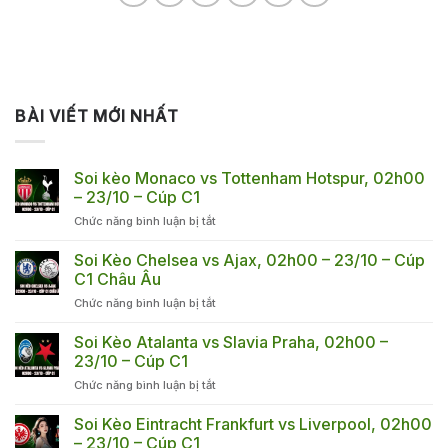
BÀI VIẾT MỚI NHẤT
Soi kèo Monaco vs Tottenham Hotspur, 02h00
– 23/10 – Cúp C1
ở
Chức năng bình luận bị tắt
Soi
kèo
Soi Kèo Chelsea vs Ajax, 02h00 – 23/10 – Cúp
Monaco
C1 Châu Âu
vs
ở
Chức năng bình luận bị tắt
Tottenham
Soi
Hotspur,
Kèo
Soi Kèo Atalanta vs Slavia Praha, 02h00 –
02h00
Chelsea
–
23/10 – Cúp C1
vs
23/10
ở
Chức năng bình luận bị tắt
Ajax,
–
Soi
02h00
Cúp
Kèo
Soi Kèo Eintracht Frankfurt vs Liverpool, 02h00
–
C1
Atalanta
23/10
– 23/10 – Cúp C1