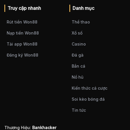
Truy cập nhanh
Danh mục
Rút tiền Won88
Thể thao
Nạp tiền Won88
Xổ số
Tải app Won88
Casino
Đăng ký Won88
Đá gà
Bắn cá
Nổ hũ
Kiến thức cá cược
Soi kèo bóng đá
Tin tức
Thương Hiệu:
Bankhacker