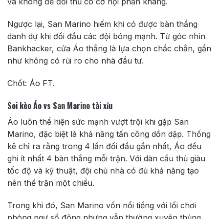
và không để đối thủ có cơ hội phản kháng.
Ngược lại, San Marino hiếm khi có được bàn thắng
danh dự khi đối đầu các đội bóng mạnh. Từ góc nhìn
Bankhacker, cửa Áo thắng là lựa chọn chắc chắn, gần
như không có rủi ro cho nhà đầu tư.
Chốt: Áo FT.
Soi kèo Áo vs San Marino tài xỉu
Áo luôn thể hiện sức mạnh vượt trội khi gặp San
Marino, đặc biệt là khả năng tấn công dồn dập. Thống
kê chỉ ra rằng trong 4 lần đối đầu gần nhất, Áo đều
ghi ít nhất 4 bàn thắng mỗi trận. Với dàn cầu thủ giàu
tốc độ và kỹ thuật, đội chủ nhà có đủ khả năng tạo
nên thế trận một chiều.
Trong khi đó, San Marino vốn nổi tiếng với lối chơi
phòng ngự số đông nhưng vẫn thường xuyên thủng