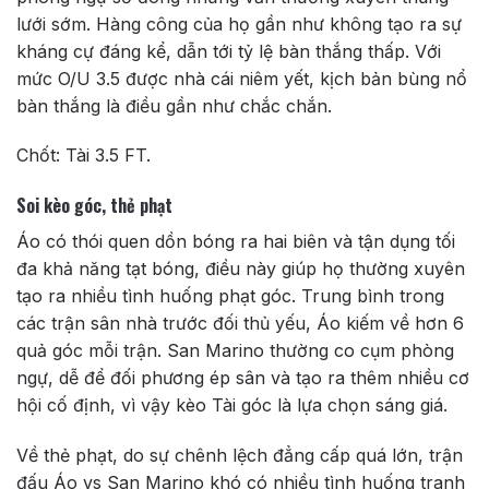
lưới sớm. Hàng công của họ gần như không tạo ra sự
kháng cự đáng kể, dẫn tới tỷ lệ bàn thắng thấp. Với
mức O/U 3.5 được nhà cái niêm yết, kịch bản bùng nổ
bàn thắng là điều gần như chắc chắn.
Chốt: Tài 3.5 FT.
Soi kèo góc, thẻ phạt
Áo có thói quen dồn bóng ra hai biên và tận dụng tối
đa khả năng tạt bóng, điều này giúp họ thường xuyên
tạo ra nhiều tình huống phạt góc. Trung bình trong
các trận sân nhà trước đối thủ yếu, Áo kiếm về hơn 6
quả góc mỗi trận. San Marino thường co cụm phòng
ngự, dễ để đối phương ép sân và tạo ra thêm nhiều cơ
hội cố định, vì vậy kèo Tài góc là lựa chọn sáng giá.
Về thẻ phạt, do sự chênh lệch đẳng cấp quá lớn, trận
đấu Áo vs San Marino khó có nhiều tình huống tranh