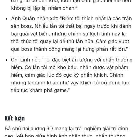
dạng, từ dễ đến khó, luôn tạo cảm giác mới mẻ nên
không bị lặp lại nhàm chán.”
Anh Quân nhận xét: “Điểm tôi thích nhất là các trận
săn boss. Nhiều lần tôi thất bại ngay trước khi đánh
bại quái vật biển, nhưng chính sự kịch tính này lại
thôi thúc tôi quay lại để thử lần nữa. Cảm giác vượt
qua boss thành công mang lại hưng phấn rất lớn.”
Chị Linh nói: “Tôi đặc biệt ấn tượng với phần thưởng
hiếm. Có lần tôi mở kho báu, nhận được vật phẩm
hiếm, cảm giác lúc đó cực kỳ phấn khích. Chính
những khoảnh khắc như vậy khiến tôi có động lực
tiếp tục khám phá game.”
Kết luận
Bá chủ đại dương 3D mang lại trải nghiệm giải trí đỉnh
cao, kết hợp giữa hình ảnh chân thực, phần thưởng