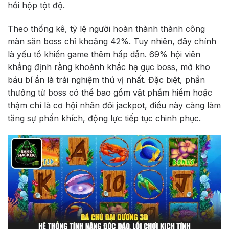
hồi hộp tột độ.
Theo thống kê, tỷ lệ người hoàn thành thành công
màn săn boss chỉ khoảng 42%. Tuy nhiên, đây chính
là yếu tố khiến game thêm hấp dẫn. 69% hội viên
khẳng định rằng khoảnh khắc hạ gục boss, mở kho
báu bí ẩn là trải nghiệm thú vị nhất. Đặc biệt, phần
thưởng từ boss có thể bao gồm vật phẩm hiếm hoặc
thậm chí là cơ hội nhân đôi jackpot, điều này càng làm
tăng sự phấn khích, động lực tiếp tục chinh phục.