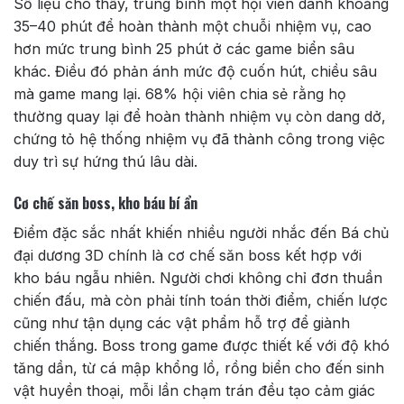
Số liệu cho thấy, trung bình một hội viên dành khoảng
35–40 phút để hoàn thành một chuỗi nhiệm vụ, cao
hơn mức trung bình 25 phút ở các game biển sâu
khác. Điều đó phản ánh mức độ cuốn hút, chiều sâu
mà game mang lại. 68% hội viên chia sẻ rằng họ
thường quay lại để hoàn thành nhiệm vụ còn dang dở,
chứng tỏ hệ thống nhiệm vụ đã thành công trong việc
duy trì sự hứng thú lâu dài.
Cơ chế săn boss, kho báu bí ẩn
Điểm đặc sắc nhất khiến nhiều người nhắc đến Bá chủ
đại dương 3D chính là cơ chế săn boss kết hợp với
kho báu ngẫu nhiên. Người chơi không chỉ đơn thuần
chiến đấu, mà còn phải tính toán thời điểm, chiến lược
cũng như tận dụng các vật phẩm hỗ trợ để giành
chiến thắng. Boss trong game được thiết kế với độ khó
tăng dần, từ cá mập khổng lồ, rồng biển cho đến sinh
vật huyền thoại, mỗi lần chạm trán đều tạo cảm giác