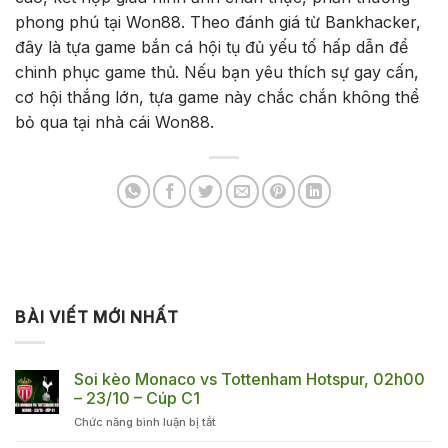
phong phú tại Won88. Theo đánh giá từ Bankhacker,
đây là tựa game bắn cá hội tụ đủ yếu tố hấp dẫn để
chinh phục game thủ. Nếu bạn yêu thích sự gay cấn,
cơ hội thắng lớn, tựa game này chắc chắn không thể
bỏ qua tại nhà cái Won88.
BÀI VIẾT MỚI NHẤT
Soi kèo Monaco vs Tottenham Hotspur, 02h00
– 23/10 – Cúp C1
ở
Chức năng bình luận bị tắt
Soi