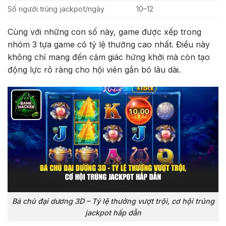
Số người trúng jackpot/ngày
10–12
Cùng với những con số này, game được xếp trong
nhóm 3 tựa game có tỷ lệ thưởng cao nhất. Điều này
không chỉ mang đến cảm giác hứng khởi mà còn tạo
động lực rõ ràng cho hội viên gắn bó lâu dài.
Bá chủ đại dương 3D – Tỷ lệ thưởng vượt trội, cơ hội trúng
jackpot hấp dẫn