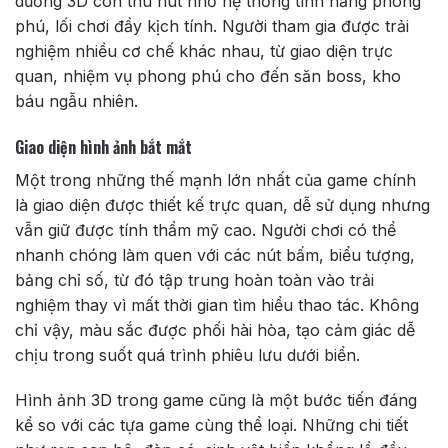
dương 3D còn thu hút nhờ hệ thống tính năng phong
phú, lối chơi đầy kịch tính. Người tham gia được trải
nghiệm nhiều cơ chế khác nhau, từ giao diện trực
quan, nhiệm vụ phong phú cho đến săn boss, kho
báu ngẫu nhiên.
Giao diện hình ảnh bắt mắt
Một trong những thế mạnh lớn nhất của game chính
là giao diện được thiết kế trực quan, dễ sử dụng nhưng
vẫn giữ được tính thẩm mỹ cao. Người chơi có thể
nhanh chóng làm quen với các nút bấm, biểu tượng,
bảng chỉ số, từ đó tập trung hoàn toàn vào trải
nghiệm thay vì mất thời gian tìm hiểu thao tác. Không
chỉ vậy, màu sắc được phối hài hòa, tạo cảm giác dễ
chịu trong suốt quá trình phiêu lưu dưới biển.
Hình ảnh 3D trong game cũng là một bước tiến đáng
kể so với các tựa game cùng thể loại. Những chi tiết