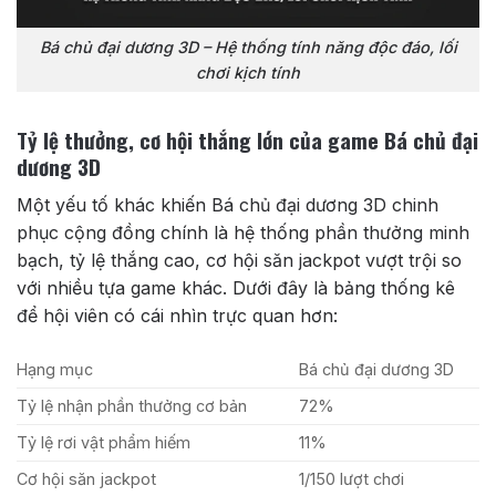
Bá chủ đại dương 3D – Hệ thống tính năng độc đáo, lối
chơi kịch tính
Tỷ lệ thưởng, cơ hội thắng lớn của game Bá chủ đại
dương 3D
Một yếu tố khác khiến Bá chủ đại dương 3D chinh
phục cộng đồng chính là hệ thống phần thưởng minh
bạch, tỷ lệ thắng cao, cơ hội săn jackpot vượt trội so
với nhiều tựa game khác. Dưới đây là bảng thống kê
để hội viên có cái nhìn trực quan hơn:
Hạng mục
Bá chủ đại dương 3D
Tỷ lệ nhận phần thưởng cơ bản
72%
Tỷ lệ rơi vật phẩm hiếm
11%
Cơ hội săn jackpot
1/150 lượt chơi