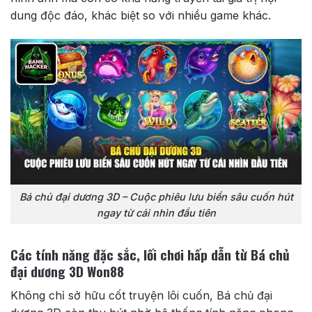
dung độc đáo, khác biệt so với nhiều game khác.
Bá chủ đại dương 3D – Cuộc phiêu lưu biển sâu cuốn hút
ngay từ cái nhìn đầu tiên
Các tính năng đặc sắc, lối chơi hấp dẫn từ Bá chủ
đại dương 3D Won88
Không chỉ sở hữu cốt truyện lôi cuốn, Bá chủ đại