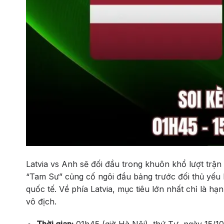
Latvia vs Anh sẽ đối đầu trong khuôn khổ lượt trận
“Tam Sư” củng cố ngôi đầu bảng trước đối thủ yếu h
quốc tế. Về phía Latvia, mục tiêu lớn nhất chỉ là h
vô địch.