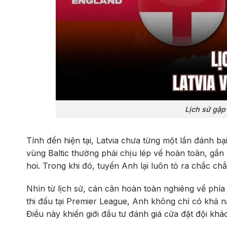
Lịch sử gặp
Tính đến hiện tại, Latvia chưa từng một lần đánh bạ
vùng Baltic thường phải chịu lép vế hoàn toàn, gầ
hoi. Trong khi đó, tuyển Anh lại luôn tỏ ra chắc chắ
Nhìn từ lịch sử, cán cân hoàn toàn nghiêng về phía
thi đấu tại Premier League, Anh không chỉ có khả 
Điều này khiến giới đầu tư đánh giá cửa đặt đội khá