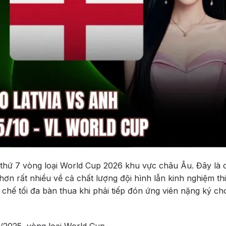
 thứ 7 vòng loại World Cup 2026 khu vực châu Âu. Đây là 
ơn rất nhiều về cả chất lượng đội hình lẫn kinh nghiệm th
ạn chế tối đa bàn thua khi phải tiếp đón ứng viên nặng ký c