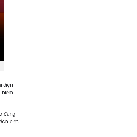
i diện
g hiếm
ao đang
ch biệt.