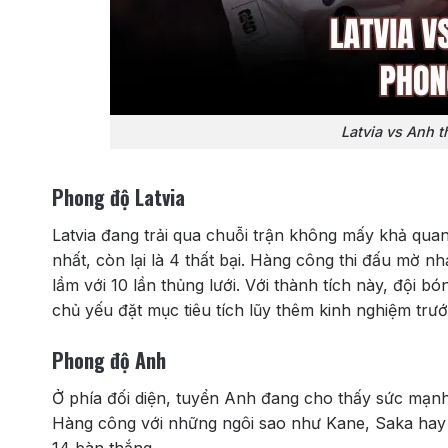
Latvia vs Anh 
Phong độ Latvia
Latvia đang trải qua chuỗi trận không mấy khả quan 
nhất, còn lại là 4 thất bại. Hàng công thi đấu mờ n
lầm với 10 lần thủng lưới. Với thành tích này, đội b
chủ yếu đặt mục tiêu tích lũy thêm kinh nghiệm trư
Phong độ Anh
Ở phía đối diện, tuyển Anh đang cho thấy sức mạnh v
Hàng công với những ngôi sao như Kane, Saka hay F
14 bàn thắng.