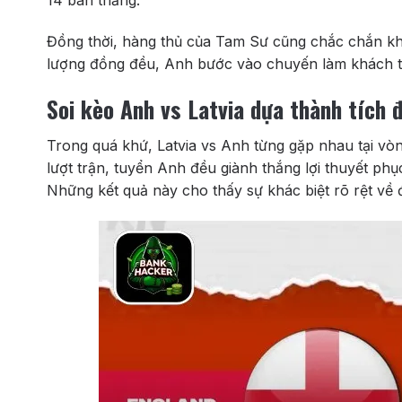
Đồng thời, hàng thủ của Tam Sư cũng chắc chắn khi 
lượng đồng đều, Anh bước vào chuyến làm khách tạ
Soi kèo Anh vs Latvia dựa thành tích 
Trong quá khứ, Latvia vs Anh từng gặp nhau tại vòn
lượt trận, tuyển Anh đều giành thắng lợi thuyết phụ
Những kết quả này cho thấy sự khác biệt rõ rệt về 