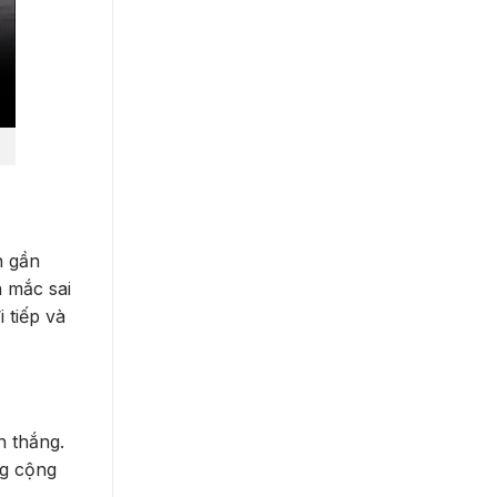
n gần
n mắc sai
 tiếp và
n thắng.
ng cộng