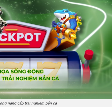
ộng nâng cấp trải nghiệm bắn cá