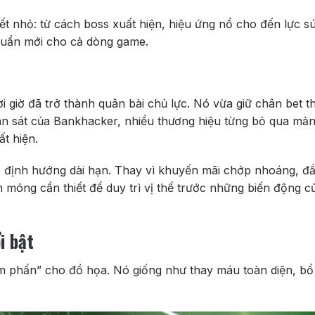
ết nhỏ: từ cách boss xuất hiện, hiệu ứng nổ cho đến lực s
chuẩn mới cho cả dòng game.
i giờ đã trở thành quân bài chủ lực. Nó vừa giữ chân bet t
uan sát của Bankhacker, nhiều thương hiệu từng bỏ qua mả
t hiện.
 rõ định hướng dài hạn. Thay vì khuyến mãi chớp nhoáng, đ
n móng cần thiết để duy trì vị thế trước những biến động củ
i bật
ểm phấn” cho đồ họa. Nó giống như thay máu toàn diện, bổ