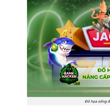
Đồ họa sống đ