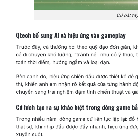
Cú bắt ta
Qtech bổ sung AI và hiệu ứng vào gameplay
Trước đây, cá thường bơi theo quỹ đạo đơn giản, kh
cá di chuyển khó lường, “tránh né” như có ý thức, 
toán thời điểm, hướng ngắm và loại đạn.
Bên cạnh đó, hiệu ứng chiến đấu được thiết kế để gắ
thì, khiến anh em nhận rõ kết quả của từng hành đ
chuyển sang trải nghiệm đậm tính chiến thuật và g
Cú hích tạo ra sự khác biệt trong dòng game bắ
Trong nhiều năm, dòng game cứ liên tục lặp lại: đồ
thật sự, khi nhịp đấu được đẩy nhanh, hiệu ứng đượ
xuyên suốt.