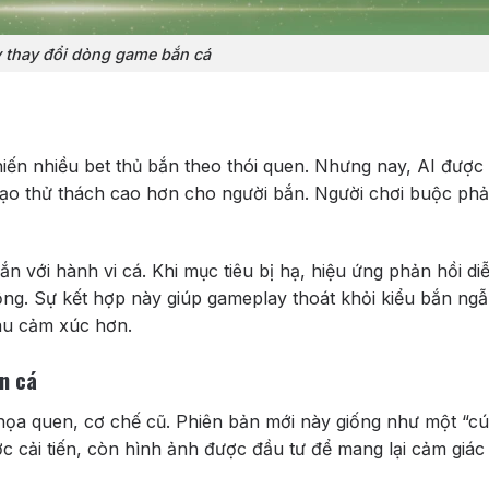
y thay đổi dòng game bắn cá
iến nhiều bet thủ bắn theo thói quen. Nhưng nay, AI được
tạo thử thách cao hơn cho người bắn. Người chơi buộc phải
n với hành vi cá. Khi mục tiêu bị hạ, hiệu ứng phản hồi diễ
ộng. Sự kết hợp này giúp gameplay thoát khỏi kiểu bắn ngẫ
iàu cảm xúc hơn.
n cá
 họa quen, cơ chế cũ. Phiên bản mới này giống như một “cú
c cải tiến, còn hình ảnh được đầu tư để mang lại cảm giác