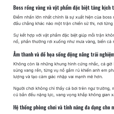
Boss rồng vàng và vật phẩm đặc biệt tăng kịch t
Điểm nhấn lớn nhất chính là sự xuất hiện của boss 
đầu chẳng khác nào một trận chiến sử thi, nơi từng
Sự kết hợp với vật phẩm đặc biệt giúp mỗi trận k
nổ, phần thưởng rơi xuống như mưa vàng, biến cả 
Âm thanh và đồ họa sống động nâng trải nghiệ
Không còn là những khung hình cứng nhắc, cá giờ b
súng vang rền, từng vụ nổ gầm rú khiến anh em phả
lượng và tạo cảm giác nhập vai mạnh mẽ hơn.
Người chơi không chỉ thấy cá bơi trên ngư trường, 
cú bắn đều nặng lực, vang vọng khắp không gian x
Hệ thống phòng chơi và tính năng đa dạng cho m