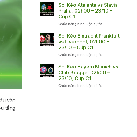
Kèo
–
Soi Kèo Atalanta vs Slavia
Chelsea
23/10
Praha, 02h00 – 23/10 –
vs
–
Cúp C1
Ajax,
Cúp
ở
Chức năng bình luận bị tắt
02h00
C1
Soi
–
Kèo
23/10
Soi Kèo Eintracht Frankfurt
Atalanta
–
vs Liverpool, 02h00 –
vs
Cúp
23/10 – Cúp C1
Slavia
C1
ở
Chức năng bình luận bị tắt
Praha,
Châu
Soi
02h00
Âu
Kèo
–
Soi Kèo Bayern Munich vs
Eintracht
23/10
Club Brugge, 02h00 –
Frankfurt
–
23/10, Cúp C1
vs
Cúp
ở
Chức năng bình luận bị tắt
Liverpool,
C1
Soi
02h00
Kèo
–
dầu vào
Bayern
23/10
Munich
–
u tầng,
vs
Cúp
Club
C1
Brugge,
02h00
–