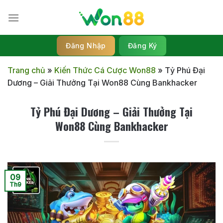
Bỏ
qua
nội
dung
Đăng Nhập
Đăng Ký
Trang chủ
»
Kiến Thức Cá Cược Won88
»
Tỷ Phú Đại
Dương – Giải Thưởng Tại Won88 Cùng Bankhacker
Tỷ Phú Đại Dương – Giải Thưởng Tại
Won88 Cùng Bankhacker
09
Th9