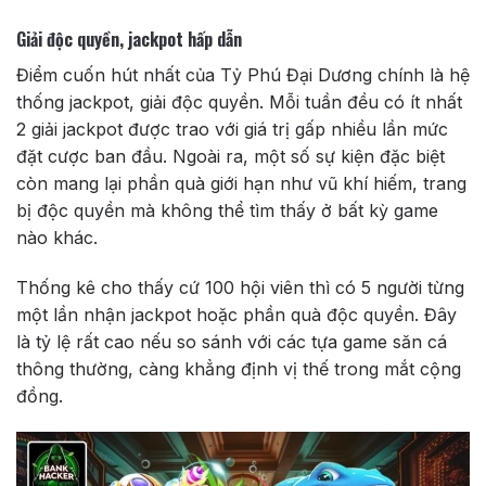
Giải độc quyền, jackpot hấp dẫn
Điểm cuốn hút nhất của Tỷ Phú Đại Dương chính là hệ
thống jackpot, giải độc quyền. Mỗi tuần đều có ít nhất
2 giải jackpot được trao với giá trị gấp nhiều lần mức
đặt cược ban đầu. Ngoài ra, một số sự kiện đặc biệt
còn mang lại phần quà giới hạn như vũ khí hiếm, trang
bị độc quyền mà không thể tìm thấy ở bất kỳ game
nào khác.
Thống kê cho thấy cứ 100 hội viên thì có 5 người từng
một lần nhận jackpot hoặc phần quà độc quyền. Đây
là tỷ lệ rất cao nếu so sánh với các tựa game săn cá
thông thường, càng khẳng định vị thế trong mắt cộng
đồng.