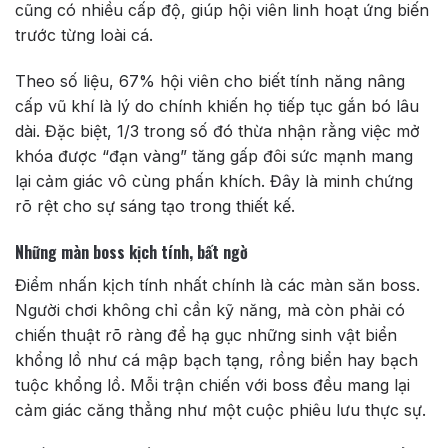
cũng có nhiều cấp độ, giúp hội viên linh hoạt ứng biến
trước từng loài cá.
Theo số liệu, 67% hội viên cho biết tính năng nâng
cấp vũ khí là lý do chính khiến họ tiếp tục gắn bó lâu
dài. Đặc biệt, 1/3 trong số đó thừa nhận rằng việc mở
khóa được “đạn vàng” tăng gấp đôi sức mạnh mang
lại cảm giác vô cùng phấn khích. Đây là minh chứng
rõ rệt cho sự sáng tạo trong thiết kế.
Những màn boss kịch tính, bất ngờ
Điểm nhấn kịch tính nhất chính là các màn săn boss.
Người chơi không chỉ cần kỹ năng, mà còn phải có
chiến thuật rõ ràng để hạ gục những sinh vật biển
khổng lồ như cá mập bạch tạng, rồng biển hay bạch
tuộc khổng lồ. Mỗi trận chiến với boss đều mang lại
cảm giác căng thẳng như một cuộc phiêu lưu thực sự.